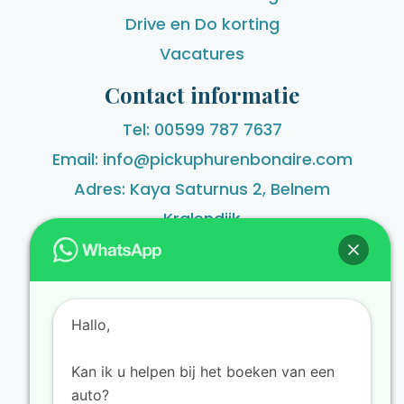
Drive en Do korting
Vacatures
Contact informatie
Tel: 00599 787 7637
Email: info@pickuphurenbonaire.com
Adres: Kaya Saturnus 2, Belnem
Kralendijk
Algemene voorwaarden
Made by Code by Mau 🌸
Hallo,
Kan ik u helpen bij het boeken van een
Nederlands
English
auto?