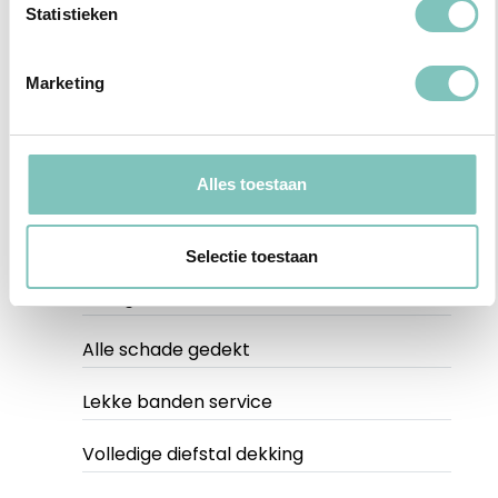
Statistieken
Marketing
CDW Super
$15 per dag
Alles toestaan
Geen borg
Selectie toestaan
0$ eigen risico
Alle schade gedekt
Lekke banden service
Volledige diefstal dekking