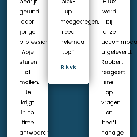
bedrijf
pick-
HiLux
gerund
up
werd
door
meegekregen,
bij
jonge
reed
onze
professionals.
helemaal
accommodat
Apje
top.”
afgeleverd.
sturen
Robbert
Rik vk
of
reageert
mailen.
snel
Je
op
krijgt
vragen
in no
en
time
heeft
antwoord.”
handige