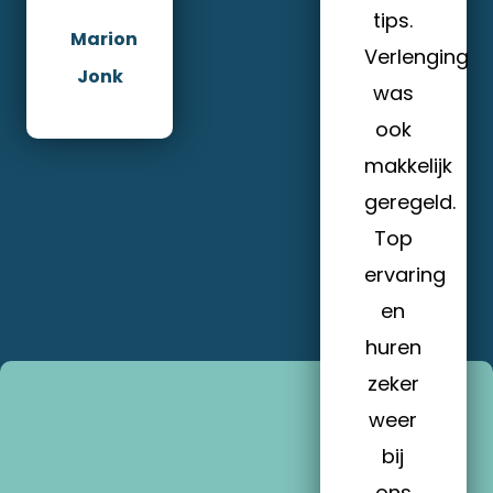
tips.
Marion
Verlenging
Jonk
was
ook
makkelijk
geregeld.
Top
ervaring
en
huren
zeker
weer
bij
ons