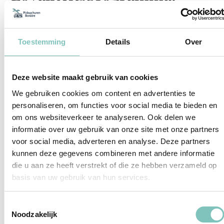
Gold-driver korting
Word ook Gold-driver. Vaste klanten krijgen
Toestemming
Details
Over
bij ons altijd korting bij het huren van een
auto op Bonaire. Wij waarderen onze vaste
Deze website maakt gebruik van cookies
klanten enorm.
We gebruiken cookies om content en advertenties te
personaliseren, om functies voor social media te bieden en
om ons websiteverkeer te analyseren. Ook delen we
informatie over uw gebruik van onze site met onze partners
- $10 korting per dag
voor social media, adverteren en analyse. Deze partners
kunnen deze gegevens combineren met andere informatie
- Gratis brengen én ophalen van de
die u aan ze heeft verstrekt of die ze hebben verzameld op
huurauto
basis van uw gebruik van hun services.
Lees meer over hoe u een van onze Gold-
Toestemmingsselectie
drivers wordt, hoe u dit blijft en wat onze
Noodzakelijk